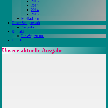
2016
2015
2014
2013
Mediadaten
Unser Seligenstadt
Ausgaben
Kontakt
Ihr Weg zu uns
Urlaub
Unsere aktuelle Ausgabe