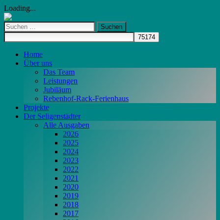
Loading...
Skip
Rackmedia
to
Suchen
content
nach:
Home
Über uns
Das Team
Leistungen
Jubiläum
Rebenhof-Rack-Ferienhaus
Projekte
Der Seligenstädter
Alle Ausgaben
2026
2025
2024
2023
2022
2021
2020
2019
2018
2017